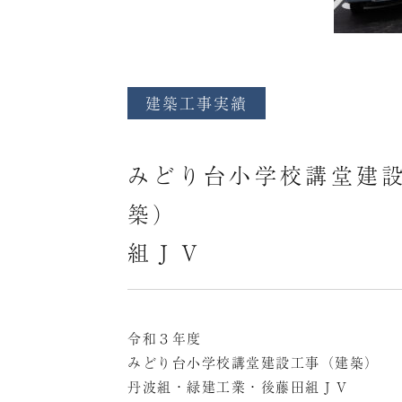
建築工事実績
みどり台小学校講堂建
築） 丹
組ＪＶ
令和３年度
みどり台小学校講堂建設工事（建築）
丹波組・緑建工業・後藤田組ＪＶ