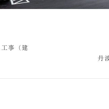
設工事（建
波組・緑建工