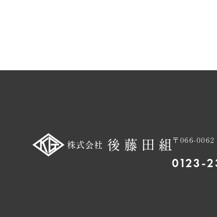
〒066-0
0123-2